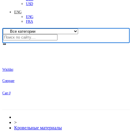
USD
ENG
ENG
FRA
Wishlist
Compare
Cart
0
>
Кровельные материалы