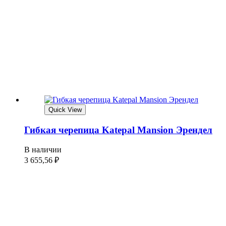
Quick View
Гибкая черепица Katepal Mansion Эрендел
В наличии
3 655,56
₽