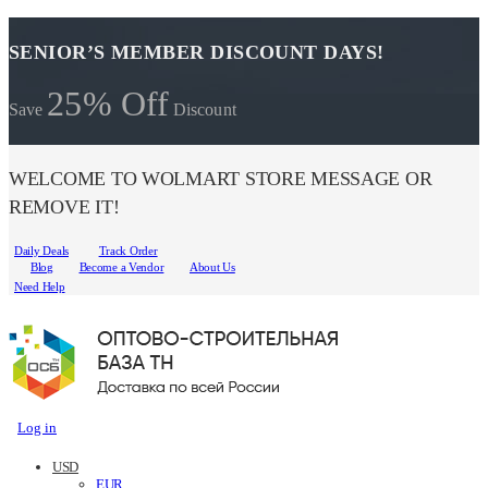
SENIOR’S MEMBER DISCOUNT DAYS!
25% Off
Save
Discount
WELCOME TO WOLMART STORE MESSAGE OR
REMOVE IT!
Daily Deals
Track Order
Blog
Become a Vendor
About Us
Need Help
Log in
USD
EUR