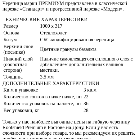
Черепица марки ПРЕМИУМ представлена в классической
нарезке «Стандарт» и прогрессивной нарезке «Модерн».
ТЕХНИЧЕСКИЕ ХАРАКТЕРИСТИКИ
Размер
1000 х 317
Основа
Стеклохолст
Битум
СБС-модифицированная черепица
Верхний слой
Цветные гранулы базальта
(посыпка)
Нижний слой
Наличие самоклеящегося сплошного слоя с
(оборотная
добавлением дополнительных валиков
сторона)
мастики.
Толщина
3,5 мм
ДОПОЛНИТЕЛЬНЫЕ ХАРАКТЕРИСТИКИ
Кв.м в упаковке
3 кв.м
Количество гонтов в пачке пачке, шт
22
Количество упаковок на паллете, шт
36
Вес упаковки, кг
28
Только у нас наиболее выгодные цены на гибкую черепицу
Roofshield Premium в Ростове-на-Дону. Если у вас есть
сложности при выборе товара, то мы рекомендуем их решить,
прибегнув к помощи наших менеджеров: