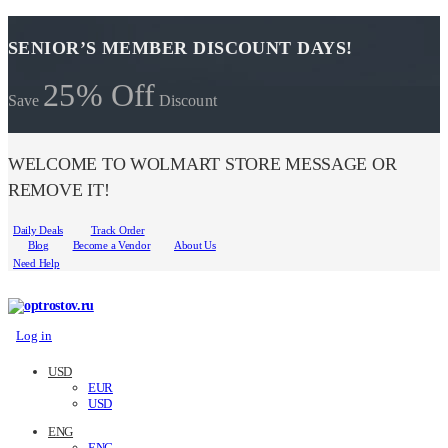
SENIOR’S MEMBER DISCOUNT DAYS!
25% Off
Save
Discount
WELCOME TO WOLMART STORE MESSAGE OR
REMOVE IT!
Daily Deals
Track Order
Blog
Become a Vendor
About Us
Need Help
Log in
USD
EUR
USD
ENG
ENG