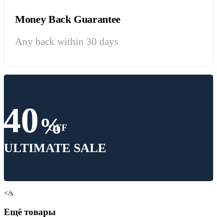
Money Back Guarantee
Any back within 30 days
40
%
OFF
ULTIMATE SALE
</s
Ещё товары