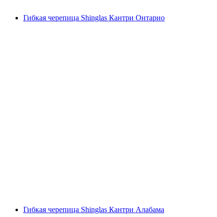
Гибкая черепица Shinglas Кантри Онтарио
Гибкая черепица Shinglas Кантри Алабама