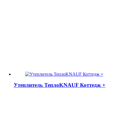
Утеплитель ТеплоKNAUF Коттедж +