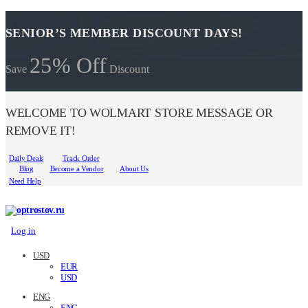
SENIOR’S MEMBER DISCOUNT DAYS!
25% Off
Save
Discount
WELCOME TO WOLMART STORE MESSAGE OR
REMOVE IT!
Daily Deals
Track Order
Blog
Become a Vendor
About Us
Need Help
Log in
USD
EUR
USD
ENG
ENG