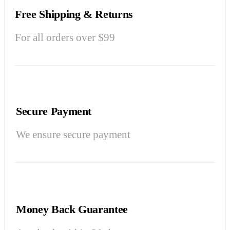
Free Shipping & Returns
For all orders over $99
Secure Payment
We ensure secure payment
Money Back Guarantee