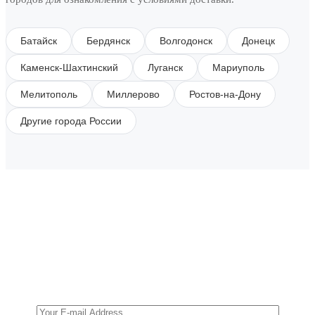
Батайск
Бердянск
Волгодонск
Донецк
Каменск-Шахтинский
Луганск
Мариуполь
Мелитополь
Миллерово
Ростов-на-Дону
Другие города России
SUBSCRIBE TO OUR NEWSLETTER
Get all the latest information on Events, Sales and
Offers.