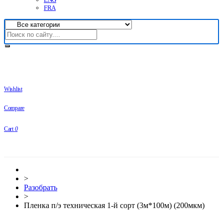
FRA
Wishlist
Compare
Cart
0
>
Разобрать
>
Пленка п/э техническая 1-й сорт (3м*100м) (200мкм)