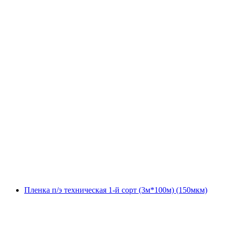
Пленка п/э техническая 1-й сорт (3м*100м) (150мкм)