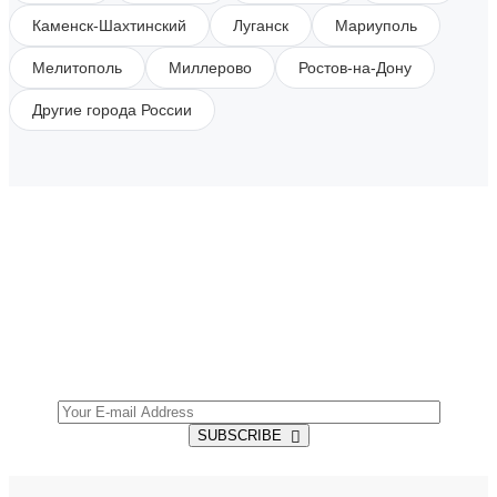
Каменск-Шахтинский
Луганск
Мариуполь
Мелитополь
Миллерово
Ростов-на-Дону
Другие города России
SUBSCRIBE TO OUR NEWSLETTER
Get all the latest information on Events, Sales and
Offers.
SUBSCRIBE