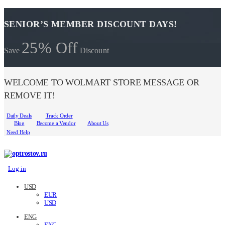
SENIOR’S MEMBER DISCOUNT DAYS!
25% Off
Save
Discount
WELCOME TO WOLMART STORE MESSAGE OR
REMOVE IT!
Daily Deals
Track Order
Blog
Become a Vendor
About Us
Need Help
Log in
USD
EUR
USD
ENG
ENG