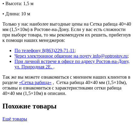
• Высота: 1,5 м
• Длина: 10 м
Только у нас наиболее выгодные цены на Сетка рабица 40×40
мм (1,5×10м) в Ростове-на-Дону. Если у вас есть сложности
при выборе товара, то мы рекомендуем их решить, прибегнув
к помощи наших менеджеров:
По телефону 8(863)229-71-11
;
Через электронное общение на почту info@optrostov.ru
;
При личной встрече в офисе по адресу Ростов-на-Дону,
ул. Природная 2Е.
.
Так же вы можете ознакомиться с мнением наших клиентов в
разделе
«
Сетка рабица
«
, Сетка рабица 40×40 мм (1,5×10м),
отзывы и ознакомиться с характеристиками сетки рабица
40×40 мм (1,5×10м) в описани.
Похожие товары
Ещё товары