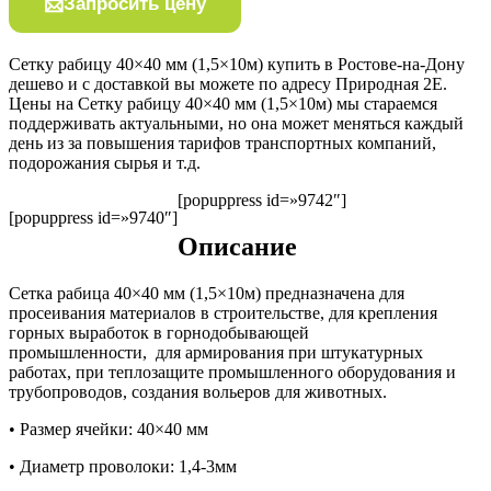
Запросить цену
Сетку рабицу 40×40 мм (1,5×10м) купить в Ростове-на-Дону
дешево и с доставкой вы можете по адресу Природная 2Е.
Цены на Сетку рабицу 40×40 мм (1,5×10м) мы стараемся
поддерживать актуальными, но она может меняться каждый
день из за повышения тарифов транспортных компаний,
подорожания сырья и т.д.
[popuppress id=»9742″]
[popuppress id=»9740″]
Описание
Сетка рабица 40×40 мм (1,5×10м) предназначена для
просеивания материалов в строительстве, для крепления
горных выработок в горнодобывающей
промышленности, для армирования при штукатурных
работах, при теплозащите промышленного оборудования и
трубопроводов, создания вольеров для животных.
• Размер ячейки: 40×40 мм
• Диаметр проволоки: 1,4-3мм