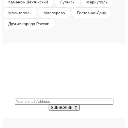
Каменск-Шахтинский
Луганск
Мариуполь
Мелитополь
Миллерово
Ростов-на-Дону
Другие города России
SUBSCRIBE TO OUR NEWSLETTER
Get all the latest information on Events, Sales and
Offers.
SUBSCRIBE