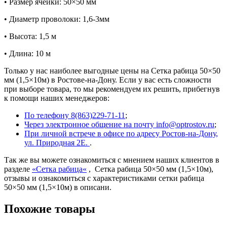
• Размер ячейки: 50×50 мм
• Диаметр проволоки: 1,6-3мм
• Высота: 1,5 м
• Длина: 10 м
Только у нас наиболее выгодные цены на Сетка рабица 50×50
мм (1,5×10м) в Ростове-на-Дону. Если у вас есть сложности
при выборе товара, то мы рекомендуем их решить, прибегнув
к помощи наших менеджеров:
По телефону 8(863)229-71-11
;
Через электронное общение на почту info@optrostov.ru
;
При личной встрече в офисе по адресу Ростов-на-Дону,
ул. Природная 2Е.
.
Так же вы можете ознакомиться с мнением наших клиентов в
разделе
«
Сетка рабица
«
, Сетка рабица 50×50 мм (1,5×10м),
отзывы и ознакомиться с характеристиками сетки рабица
50×50 мм (1,5×10м) в описани.
Похожие товары