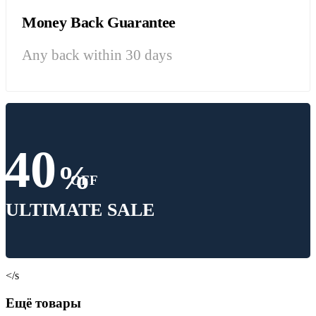
Money Back Guarantee
Any back within 30 days
40
%
OFF
ULTIMATE SALE
</s
Ещё товары