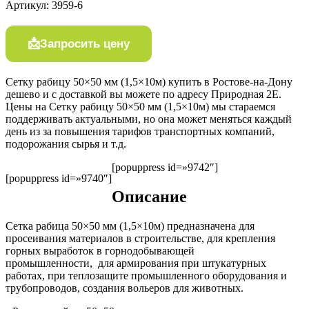
Артикул:
3959-6
Запросить цену
Сетку рабицу 50×50 мм (1,5×10м) купить в Ростове-на-Дону
дешево и с доставкой вы можете по адресу Природная 2Е.
Цены на Сетку рабицу 50×50 мм (1,5×10м) мы стараемся
поддерживать актуальными, но она может меняться каждый
день из за повышения тарифов транспортных компаний,
подорожания сырья и т.д.
[popuppress id=»9742″]
[popuppress id=»9740″]
Описание
Сетка рабица 50×50 мм (1,5×10м) предназначена для
просеивания материалов в строительстве, для крепления
горных выработок в горнодобывающей
промышленности, для армирования при штукатурных
работах, при теплозащите промышленного оборудования и
трубопроводов, создания вольеров для животных.