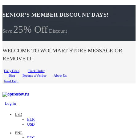
SENIOR’S MEMBER DISCOUNT DAYS!
25% Off
Save
Discount
WELCOME TO WOLMART STORE MESSAGE OR
REMOVE IT!
Daily Deals
Track Order
Blog
Become a Vendor
About Us
Need Help
Log in
USD
EUR
USD
ENG
ENG