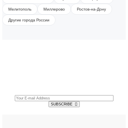
Мелитополь
Миллерово
Ростов-на-Дону
Другие города России
SUBSCRIBE TO OUR NEWSLETTER
Get all the latest information on Events, Sales and
Offers.
SUBSCRIBE