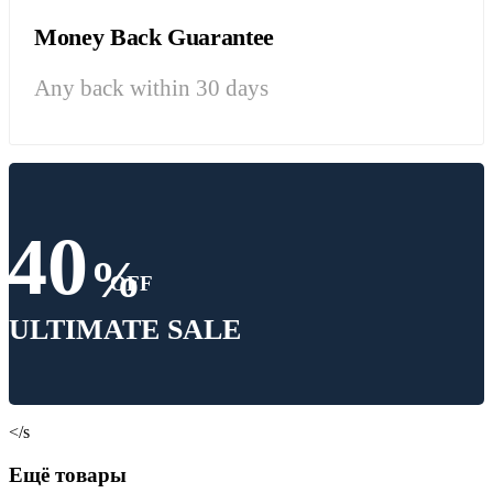
Money Back Guarantee
Any back within 30 days
40
%
OFF
ULTIMATE SALE
</s
Ещё товары