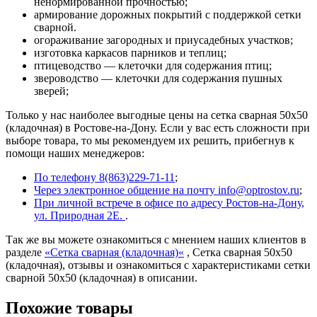
ненормированной прочностью;
армирование дорожных покрытий с поддержкой сетки
сварной.
огораживание загородных и приусадебных участков;
изготовка каркасов парников и теплиц;
птицеводство — клеточки для содержания птиц;
звероводство — клеточки для содержания пушных
зверей;
Только у нас наиболее выгодные цены на сетка сварная 50х50
(кладочная) в Ростове-на-Дону. Если у вас есть сложности при
выборе товара, то мы рекомендуем их решить, прибегнув к
помощи наших менеджеров:
По телефону 8(863)229-71-11
;
Через электронное общение на почту info@optrostov.ru
;
При личной встрече в офисе по адресу Ростов-на-Дону,
ул. Природная 2Е.
.
Так же вы можете ознакомиться с мнением наших клиентов в
разделе
«
Сетка сварная (кладочная)
«
, Сетка сварная 50х50
(кладочная), отзывы и ознакомиться с характеристиками сетки
сварной 50х50 (кладочная) в описании.
Похожие товары