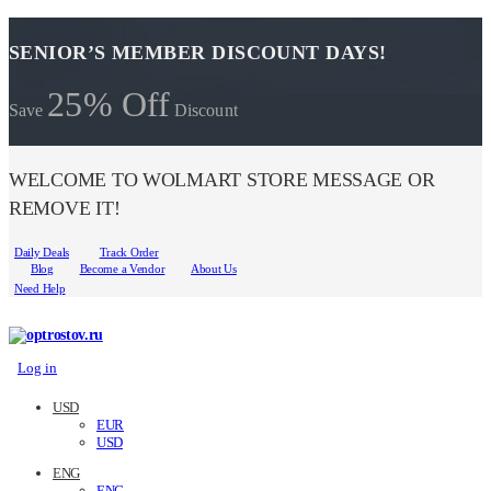
SENIOR’S MEMBER DISCOUNT DAYS!
25% Off
Save
Discount
WELCOME TO WOLMART STORE MESSAGE OR
REMOVE IT!
Daily Deals
Track Order
Blog
Become a Vendor
About Us
Need Help
Log in
USD
EUR
USD
ENG
ENG