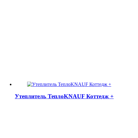
Утеплитель ТеплоKNAUF Коттедж +