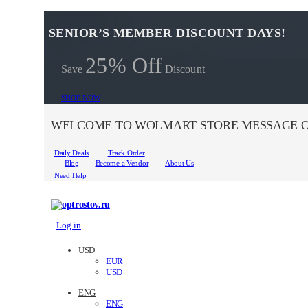
SENIOR’S MEMBER DISCOUNT DAYS!
25% Off
Save
Discount
SHOP NOW
WELCOME TO WOLMART STORE MESSAGE O
Daily Deals
Track Order
Blog
Become a Vendor
About Us
Need Help
Log in
USD
EUR
USD
ENG
ENG