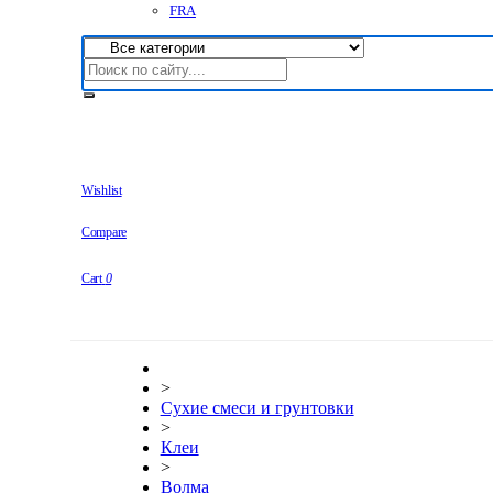
FRA
Wishlist
Compare
Cart
0
>
Сухие смеси и грунтовки
>
Клеи
>
Волма