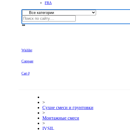
FRA
Wishlist
Compare
Cart
0
>
Сухие смеси и грунтовки
>
Монтажные смеси
>
IVSIL