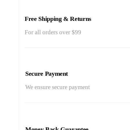
Free Shipping & Returns
For all orders over $99
Secure Payment
We ensure secure payment
Money Back Guarantee