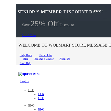
SENIOR’S MEMBER DISCOUNT DAYS!
25% Off
Save
Discount
SHOP NOW
WELCOME TO WOLMART STORE MESSAGE O
Daily Deals
Track Order
Blog
Become a Vendor
About Us
Need Help
Log in
USD
EUR
USD
ENG
ENG