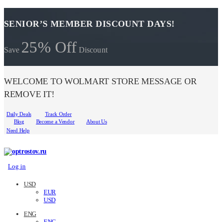
SENIOR’S MEMBER DISCOUNT DAYS!
25% Off
Save
Discount
WELCOME TO WOLMART STORE MESSAGE OR
REMOVE IT!
Daily Deals
Track Order
Blog
Become a Vendor
About Us
Need Help
Log in
USD
EUR
USD
ENG
ENG