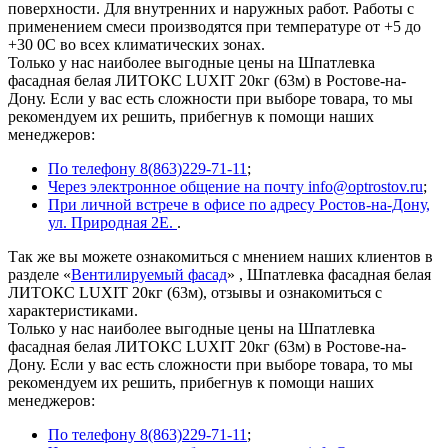
поверхности. Для внутренних и наружных работ. Работы с
применением смеси производятся при температуре от +5 до
+30 0С во всех климатических зонах.
Только у нас наиболее выгодные цены на Шпатлевка
фасадная белая ЛИТОКС LUXIT 20кг (63м) в Ростове-на-
Дону. Если у вас есть сложности при выборе товара, то мы
рекомендуем их решить, прибегнув к помощи наших
менеджеров:
По телефону 8(863)229-71-11
;
Через электронное общение на почту info@optrostov.ru
;
При личной встрече в офисе по адресу Ростов-на-Дону,
ул. Природная 2Е.
.
Так же вы можете ознакомиться с мнением наших клиентов в
разделе «
Вентилируемый фасад
» , Шпатлевка фасадная белая
ЛИТОКС LUXIT 20кг (63м), отзывы и ознакомиться с
характеристиками.
Только у нас наиболее выгодные цены на Шпатлевка
фасадная белая ЛИТОКС LUXIT 20кг (63м) в Ростове-на-
Дону. Если у вас есть сложности при выборе товара, то мы
рекомендуем их решить, прибегнув к помощи наших
менеджеров:
По телефону 8(863)229-71-11
;