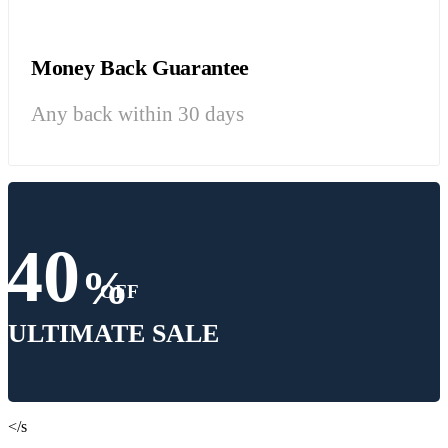
Money Back Guarantee
Any back within 30 days
40
%
OFF
ULTIMATE SALE
</s