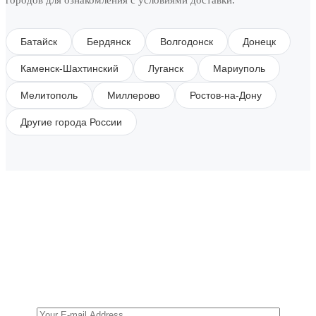
городов для ознакомления с условиями доставки.
Батайск
Бердянск
Волгодонск
Донецк
Каменск-Шахтинский
Луганск
Мариуполь
Мелитополь
Миллерово
Ростов-на-Дону
Другие города России
SUBSCRIBE TO OUR NEWSLETTER
Get all the latest information on Events, Sales and
Offers.