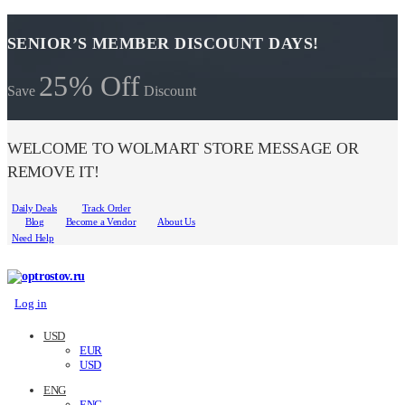
SENIOR’S MEMBER DISCOUNT DAYS!
25% Off
Save
Discount
WELCOME TO WOLMART STORE MESSAGE OR
REMOVE IT!
Daily Deals
Track Order
Blog
Become a Vendor
About Us
Need Help
Log in
USD
EUR
USD
ENG
ENG