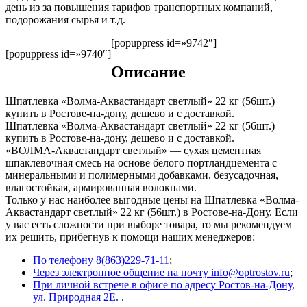
день из за повышения тарифов транспортных компаний,
подорожания сырья и т.д.
[popuppress id=»9742″]
[popuppress id=»9740″]
Описание
Шпатлевка «Волма-Аквастандарт светлый» 22 кг (56шт.)
купить в Ростове-на-дону, дешево и с доставкой.
Шпатлевка «Волма-Аквастандарт светлый» 22 кг (56шт.)
купить в Ростове-на-дону, дешево и с доставкой.
«ВОЛМА-Аквастандарт светлый» — сухая цементная
шпаклевочная смесь на основе белого портландцемента с
минеральными и полимерными добавками, безусадочная,
влагостойкая, армированная волокнами.
Только у нас наиболее выгодные цены на Шпатлевка «Волма-
Аквастандарт светлый» 22 кг (56шт.) в Ростове-на-Дону. Если
у вас есть сложности при выборе товара, то мы рекомендуем
их решить, прибегнув к помощи наших менеджеров:
По телефону 8(863)229-71-11
;
Через электронное общение на почту info@optrostov.ru
;
При личной встрече в офисе по адресу Ростов-на-Дону,
ул. Природная 2Е.
.