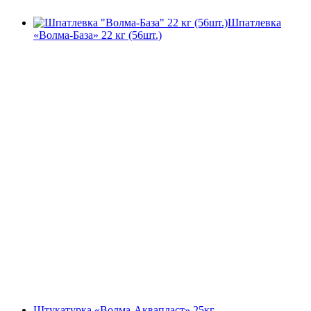
Шпатлевка
«Волма-База» 22 кг (56шт.)
Штукатурка «Волма-Аквапласт» 25кг