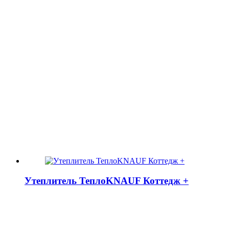
Утеплитель ТеплоKNAUF Коттедж +