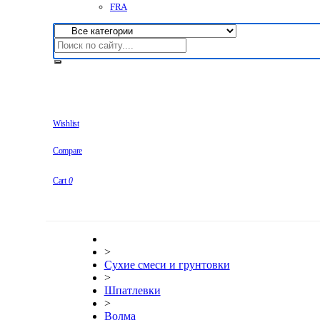
FRA
Wishlist
Compare
Cart
0
>
Сухие смеси и грунтовки
>
Шпатлевки
>
Волма