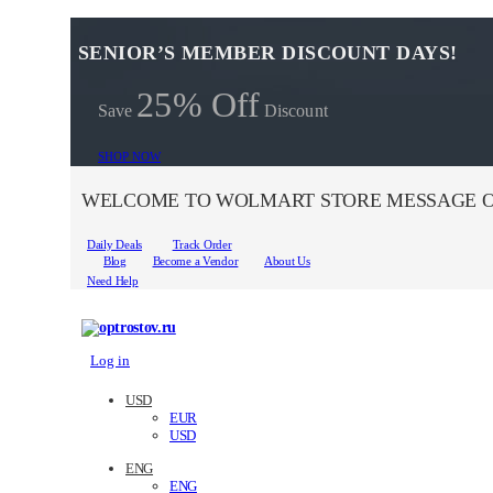
SENIOR’S MEMBER DISCOUNT DAYS!
25% Off
Save
Discount
SHOP NOW
WELCOME TO WOLMART STORE MESSAGE O
Daily Deals
Track Order
Blog
Become a Vendor
About Us
Need Help
Log in
USD
EUR
USD
ENG
ENG