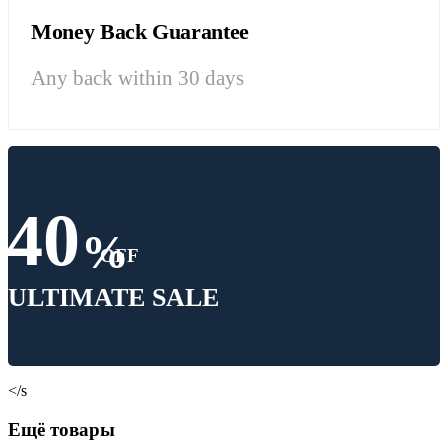
Money Back Guarantee
Any back within 30 days
40
%
OFF
ULTIMATE SALE
</s
Ещё товары