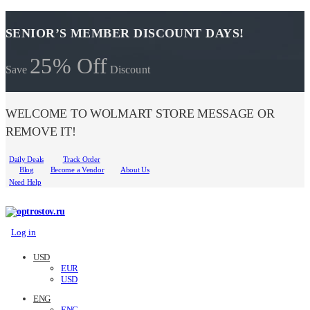
SENIOR’S MEMBER DISCOUNT DAYS!
25% Off
Save
Discount
WELCOME TO WOLMART STORE MESSAGE OR
REMOVE IT!
Daily Deals
Track Order
Blog
Become a Vendor
About Us
Need Help
Log in
USD
EUR
USD
ENG
ENG