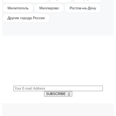
Мелитополь
Миллерово
Ростов-на-Дону
Другие города России
SUBSCRIBE TO OUR NEWSLETTER
Get all the latest information on Events, Sales and
Offers.
SUBSCRIBE