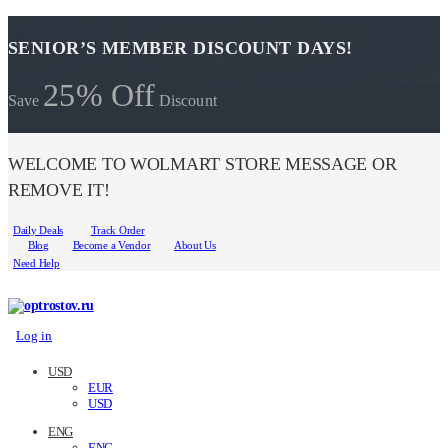
SENIOR’S MEMBER DISCOUNT DAYS!
25% Off
Save
Discount
WELCOME TO WOLMART STORE MESSAGE OR
REMOVE IT!
Daily Deals
Track Order
Blog
Become a Vendor
About Us
Need Help
Log in
USD
EUR
USD
ENG
ENG