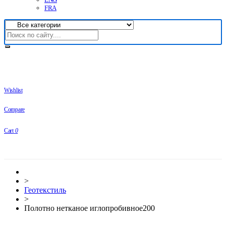
FRA
Wishlist
Compare
Cart
0
>
Геотекстиль
>
Полотно нетканое иглопробивное200