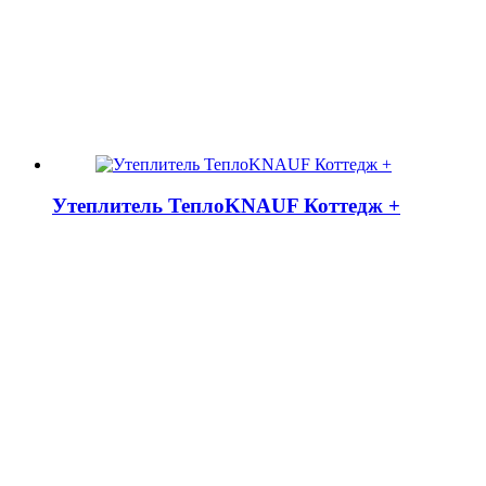
Утеплитель ТеплоKNAUF Коттедж +