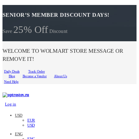
SENIOR’S MEMBER DISCOUNT DAYS!
25% Off
Save
Discount
WELCOME TO WOLMART STORE MESSAGE OR
REMOVE IT!
Daily Deals
Track Order
Blog
Become a Vendor
About Us
Need Help
Log in
USD
EUR
USD
ENG
ENG