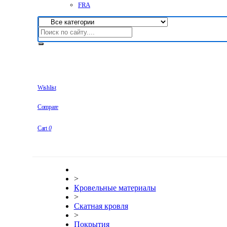
FRA
Wishlist
Compare
Cart
0
>
Кровельные материалы
>
Скатная кровля
>
Покрытия