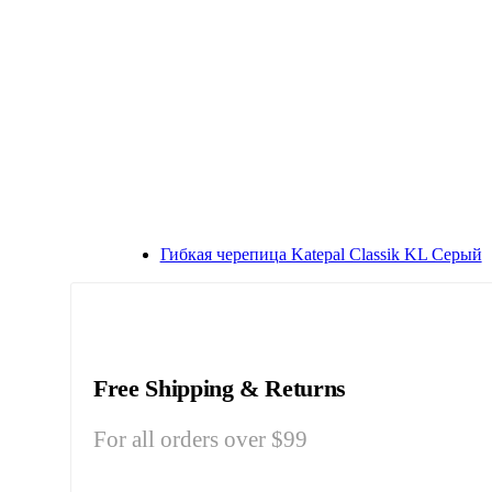
Гибкая черепица Katepal Classik KL Серый
Free Shipping & Returns
For all orders over $99