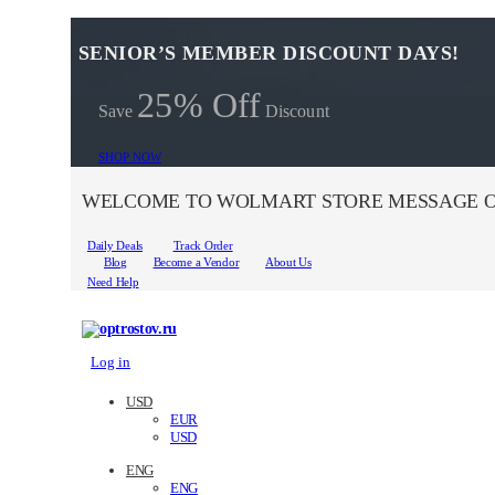
SENIOR’S MEMBER DISCOUNT DAYS!
25% Off
Save
Discount
SHOP NOW
WELCOME TO WOLMART STORE MESSAGE O
Daily Deals
Track Order
Blog
Become a Vendor
About Us
Need Help
Log in
USD
EUR
USD
ENG
ENG