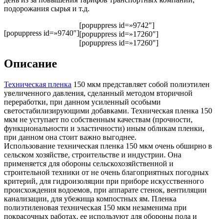
подорожания сырья и т.д.
[popuppress id=»9742″]
[popuppress id=»9740″]
[popuppress id=»17260″]
[popuppress id=»17260″]
Описание
Техническая пленка
150 мкм представляет собой полиэтилен
увеличенного давления, сделанный методом вторичной
переработки, при данном усиленный особыми
светостабилизирующими добавками. Техническая пленка 150
мкм не уступает по собственным качествам (прочности,
функциональности и эластичности) иным обликам пленки,
при данном она стоит важно выгоднее.
Использование техническая пленка 150 мкм очень обширно в
сельском хозяйстве, строительстве и индустрии. Она
применяется для обороны сельскохозяйственной и
строительной техники от не очень благоприятных погодных
критерий, для гидроизоляции при приборе искусственного
происхождения водоемов, при аппарате стенок, вентиляции
канализации, для убежища компостных ям. Пленка
полиэтиленовая техническая 150 мкм незаменима при
покрасочных работах, ее используют для обороны пола и