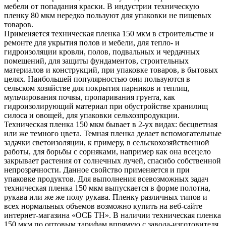
мебели от попадания краски. В индустрии техническую
пленку 80 мкм нередко пользуют для упаковки не пищевых
товаров.
Применяется техническая пленка 150 мкм в строительстве и
ремонте для укрытия полов и мебели, для тепло- и
гидроизоляции кровли, полов, подвальных и чердачных
помещений, для защиты фундаментов, строительных
материалов и конструкций, при упаковке товаров, в бытовых
целях. Наибольшей популярностью они пользуются в
сельском хозяйстве для покрытия парников и теплиц,
мульчирования почвы, пропаривания грунта, как
гидроизолирующий материал при обустройстве хранилищ
силоса и овощей, для упаковки сельхозпродукции.
Техническая пленка 150 мкм бывает в 2-ух видах: бесцветная
или же темного цвета. Темная пленка делает вспомогательные
задачки светоизоляции, к примеру, в сельскохозяйственной
работы, для борьбы с сорняками, например как она всецело
закрывает растения от солнечных лучей, спасибо собственной
непрозрачности. Данное свойство применяется и при
упаковке продуктов. Для выполнения всевозможных задач
техническая пленка 150 мкм выпускается в форме полотна,
рукава или же же полу рукава. Пленку различных типов и
всех нормальных объемов возможно купить на веб-сайте
интернет-магазина «ОСБ ТН». В наличии техническая пленка
150 мкм по оптовым тарифам впрямую с завода-изготовителя,