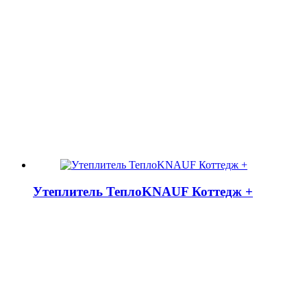
Утеплитель ТеплоKNAUF Коттедж +