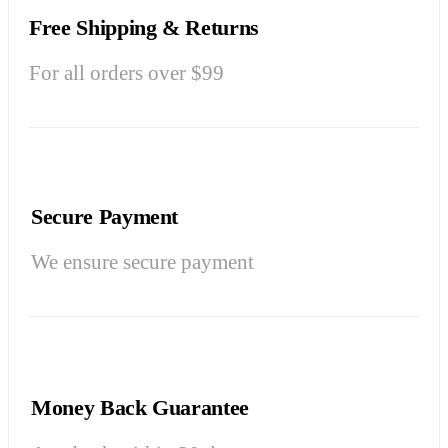
Free Shipping & Returns
For all orders over $99
Secure Payment
We ensure secure payment
Money Back Guarantee