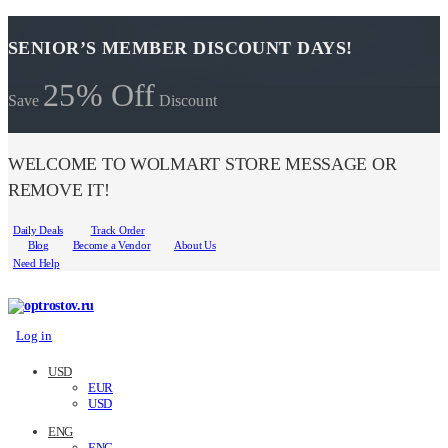
SENIOR’S MEMBER DISCOUNT DAYS!
25% Off
Save
Discount
WELCOME TO WOLMART STORE MESSAGE OR
REMOVE IT!
Daily Deals
Track Order
Blog
Become a Vendor
About Us
Need Help
Log in
USD
EUR
USD
ENG
ENG