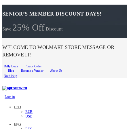
SENIOR’S MEMBER DISCOUNT DAYS!
25% Off
Save
Discount
WELCOME TO WOLMART STORE MESSAGE OR
REMOVE IT!
Daily Deals
Track Order
Blog
Become a Vendor
About Us
Need Help
Log in
USD
EUR
USD
ENG
ENG