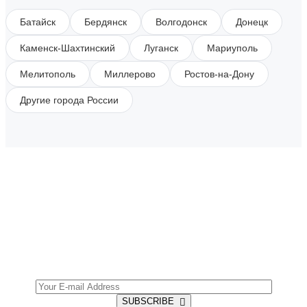
Батайск
Бердянск
Волгодонск
Донецк
Каменск-Шахтинский
Луганск
Мариуполь
Мелитополь
Миллерово
Ростов-на-Дону
Другие города России
SUBSCRIBE TO OUR NEWSLETTER
Get all the latest information on Events, Sales and
Offers.
SUBSCRIBE