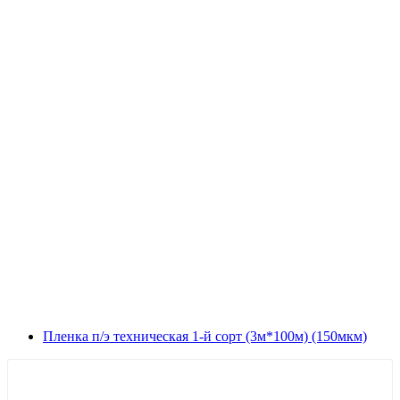
Пленка п/э техническая 1-й сорт (3м*100м) (150мкм)