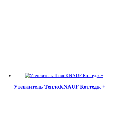
Утеплитель ТеплоKNAUF Коттедж +