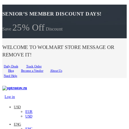
SENIOR’S MEMBER DISCOUNT DAYS!
25% Off
Save
Discount
WELCOME TO WOLMART STORE MESSAGE OR
REMOVE IT!
Daily Deals
Track Order
Blog
Become a Vendor
About Us
Need Help
Log in
USD
EUR
USD
ENG
ENG