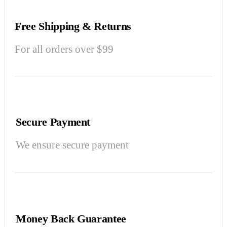
Free Shipping & Returns
For all orders over $99
Secure Payment
We ensure secure payment
Money Back Guarantee