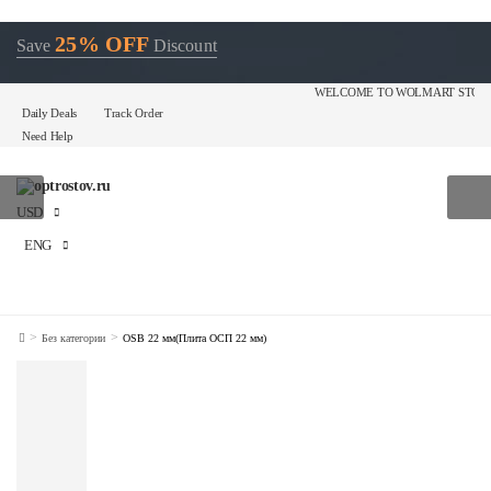
25% OFF
Save
Discount
WELCOME TO WOLMART STORE MESSAGE 
Daily Deals
Track Order
Need Help
USD
ENG
>
>
Без категории
OSB 22 мм(Плита ОСП 22 мм)