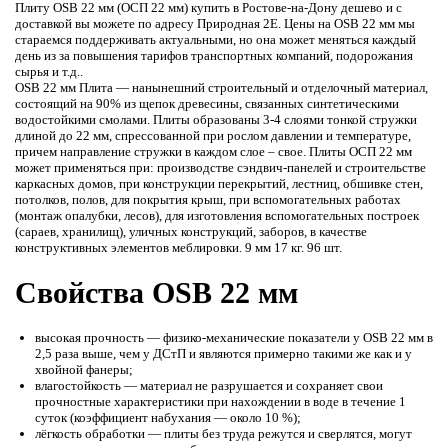
Плиту OSB 22 мм (ОСП 22 мм) купить в Ростове-на-Дону дешево и с
доставкой вы можете по адресу Природная 2Е. Цены на OSB 22 мм мы
стараемся поддерживать актуальными, но она может меняться каждый
день из за повышения тарифов транспортных компаний, подорожания
сырья и т.д..
OSB 22 мм Плита — нанынешний строительный и отделочный материал,
состоящий на 90% из щепок древесины, связанных синтетическими
водостойкими смолами. Плиты образованы 3-4 слоями тонкой стружки
длиной до 22 мм, спрессованной при рослом давлении и температуре,
причем направление стружки в каждом слое – свое. Плиты ОСП 22 мм
может применяться при: производстве сэндвич-панелей и строительстве
каркасных домов, при конструкции перекрытий, лестниц, обшивке стен,
потолков, полов, для покрытия крыш, при вспомогательных работах
(монтаж опалубки, лесов), для изготовления вспомогательных построек
(сараев, хранилищ), уличных конструкций, заборов, в качестве
конструктивных элементов меблировки. 9 мм 17 кг. 96 шт.
Свойства OSB 22 мм
высокая прочность — физико-механические показатели у OSB 22 мм в
2,5 раза выше, чем у ДСтП и являются примерно такими же как и у
хвойной фанеры;
влагостойкость — материал не разрушается и сохраняет свои
прочностные характеристики при нахождении в воде в течение 1
суток (коэффициент набухания — около 10 %);
лёгкость обработки — плиты без труда режутся и сверлятся, могут