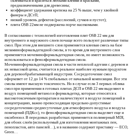
склеиваться и краситься любыми клеями и красками,
предназначенными для древесины;
коэффициент удержания крепежа на 25 % выше, чем у хвойной
фанеры и ДСтП;
низкий уровень дефектов (расслоений, сучков и пустот);
плита OSB 22мм не подвержена порче насекомыми.
В согласовании с технологией изготовления плит OSB 22 мм для
внутреннего и наружного слоев почаще всего пользуют различные типы
смол. При этом для внешнего слоя применяется клеевая смесь на базе
меламиноформальдегидной смолы, в то время для внутреннего слоя
применяется мочевиноформальдегидная смола, но имеет возможность
использоваться и фенолформальдегидная смола.
Мочевиноформальдегидная смола в части неплохой адгезии с деревом и
их невысокой цены, считается в реальное наиболее нужным продуктом
для деревообрабатывающей индустрии. Сосредоточение смол
оформляет от 12 до 14 % глобальных от начальной композиции. Все эти
смолы имеют высшую токсичность. Но в случае если 3 первых облика
смол при применении в готовых плитах ДСП и OSB 22 мм выделяют в
воздух помещений метанол и формальдегид, которые относятся к
высокотоксичным препаратам и наличествуют в воздухе помещений в
концентрациях, важно превосходящая предельно-допустимые
сосредоточении среднесуточные для атмосферного воздуха и воздуха
помещений (ПДКсс), то фенолформальдегидная смола выделяет еще и
оксибензол. В передовых разработках применяется полимерный MDI,
для обоих слоёв (используемый для изготовления монтажных пен,
пенопластов, авто панелей…), и в названии содержит приставку — ECO,
Green…