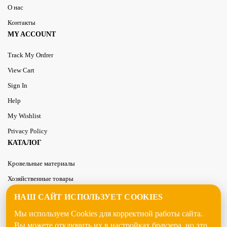
О нас
Контакты
MY ACCOUNT
Track My Ordrer
View Cart
Sign In
Help
My Wishlist
Privacy Policy
КАТАЛОГ
Кровельные материалы
Хозяйственные товары
Строительно-ремонтный инвентарь
НАШ САЙТ ИСПОЛЬЗУЕТ COOKIES
Строительные плиты и панели
Мы используем Cookies для корректной работы сайта.
Сухие смеси и грунтовки
Вы можете отключить их в настройках браузера, но это