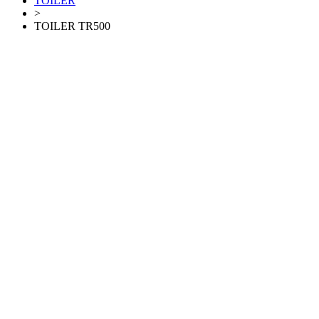
TOILER
>
TOILER TR500