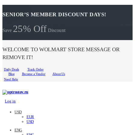
SENIOR’S MEMBER DISCOUNT DAYS!
25% Off
Save
Discount
WELCOME TO WOLMART STORE MESSAGE OR
REMOVE IT!
Daily Deals
Track Order
Blog
Become a Vendor
About Us
Need Help
Log in
USD
EUR
USD
ENG
ENG