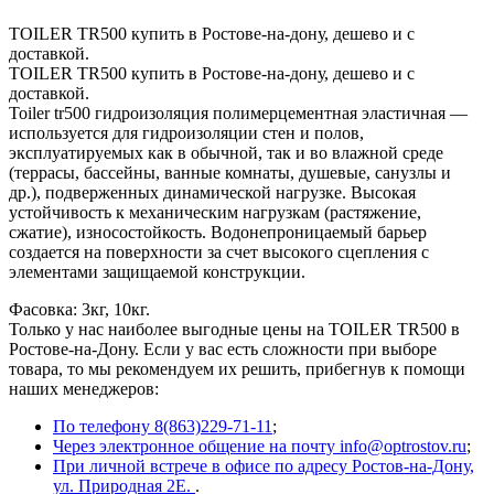
TOILER TR500 купить в Ростове-на-дону, дешево и с
доставкой.
TOILER TR500 купить в Ростове-на-дону, дешево и с
доставкой.
Toiler tr500 гидроизоляция полимерцементная эластичная —
используется для гидроизоляции стен и полов,
эксплуатируемых как в обычной, так и во влажной среде
(террасы, бассейны, ванные комнаты, душевые, санузлы и
др.), подверженных динамической нагрузке. Высокая
устойчивость к механическим нагрузкам (растяжение,
сжатие), износостойкость. Водонепроницаемый барьер
создается на поверхности за счет высокого сцепления с
элементами защищаемой конструкции.
Фасовка: 3кг, 10кг.
Только у нас наиболее выгодные цены на TOILER TR500 в
Ростове-на-Дону. Если у вас есть сложности при выборе
товара, то мы рекомендуем их решить, прибегнув к помощи
наших менеджеров:
По телефону 8(863)229-71-11
;
Через электронное общение на почту info@optrostov.ru
;
При личной встрече в офисе по адресу Ростов-на-Дону,
ул. Природная 2Е.
.