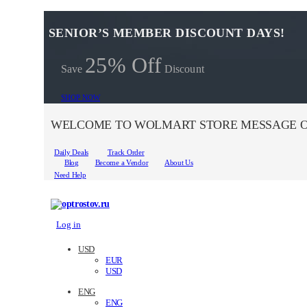
SENIOR’S MEMBER DISCOUNT DAYS!
25% Off
Save
Discount
SHOP NOW
WELCOME TO WOLMART STORE MESSAGE O
Daily Deals
Track Order
Blog
Become a Vendor
About Us
Need Help
Log in
USD
EUR
USD
ENG
ENG