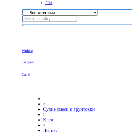
FRA
Wishlist
Compare
Cart
0
>
Сухие смеси и грунтовки
>
Клеи
>
Литокс