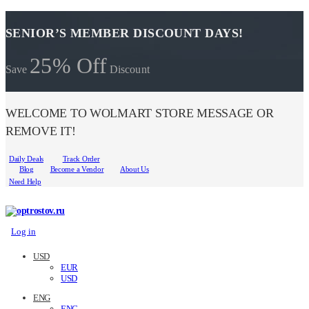
SENIOR’S MEMBER DISCOUNT DAYS!
25% Off
Save
Discount
WELCOME TO WOLMART STORE MESSAGE OR
REMOVE IT!
Daily Deals
Track Order
Blog
Become a Vendor
About Us
Need Help
Log in
USD
EUR
USD
ENG
ENG