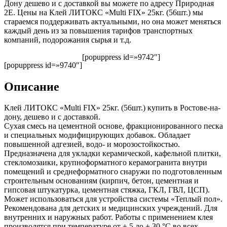
Дону дешево и с доставкой вы можете по адресу Природная
2Е. Цены на Клей ЛИТОКС «Multi FIX» 25кг. (56шт.) мы
стараемся поддерживать актуальными, но она может меняться
каждый день из за повышения тарифов транспортных
компаний, подорожания сырья и т.д.
[popuppress id=»9742″]
[popuppress id=»9740″]
Описание
Клей ЛИТОКС «Multi FIX» 25кг. (56шт.) купить в Ростове-на-
дону, дешево и с доставкой.
Сухая смесь на цементной основе, фракционированного песка
и специальных модифицирующих добавок. Обладает
повышенной адгезией, водо- и морозостойкостью.
Предназначена для укладки керамической, кафельной плитки,
стекломозаики, крупноформатного керамогранита внутри
помещений и среднеформатного снаружи по подготовленным
строительным основаниям (кирпич, бетон, цементная и
гипсовая штукатурка, цементная стяжка, ГКЛ, ГВЛ, ЦСП).
Может использоваться для устройства системы «Теплый пол».
Рекомендована для детских и медицинских учреждений. Для
внутренних и наружных работ. Работы с применением клея
производятся при температуре от + 5 до + 30 °С во всех