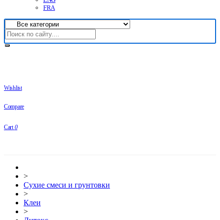
FRA
Wishlist
Compare
Cart
0
>
Сухие смеси и грунтовки
>
Клеи
>