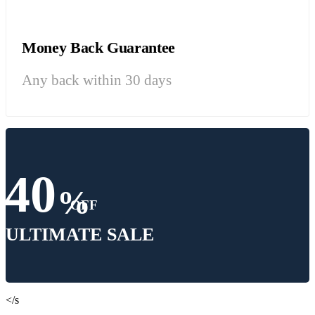
Money Back Guarantee
Any back within 30 days
40
%
OFF
ULTIMATE SALE
</s