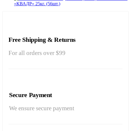
«КВАДР» 25кг. (56шт.)
Free Shipping & Returns
For all orders over $99
Secure Payment
We ensure secure payment