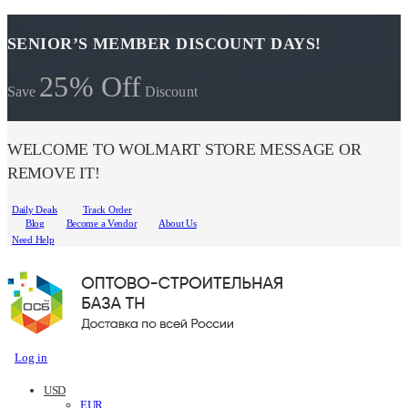
SENIOR’S MEMBER DISCOUNT DAYS!
25% Off
Save
Discount
WELCOME TO WOLMART STORE MESSAGE OR
REMOVE IT!
Daily Deals
Track Order
Blog
Become a Vendor
About Us
Need Help
Log in
USD
EUR