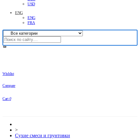
USD
ENG
ENG
FRA
Wishlist
Compare
Cart
0
>
Сухие смеси и грунтовки