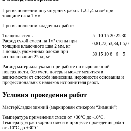
При выполнении штукатурных работ: 1,2-1,4 кг/м² при
толщине слоя 1 мм
При выполнении кладочных работ:
Толщина стены
5
10
15
20
25
30
Расход сухой смеси на 1м² стены при
0,8
1,7
2,5
3,3
4,1
5,0
толщине кладочного шва 2 мм, кг
Площадь уложенных блоков при
30
15
10
8
6
5
использовании 25 кг, м²
Расход материала указан при работе по выровненной
поверхности, без учета потерь и может меняться в
зависимости от способа нанесения, неровности основания и
профессиональных навыков исполнителя работ.
Условия проведения работ
МастерКладки зимний (маркирован стикером “Зимний”)
Температура применения смеси от +30°С до -10°С.
Температура растворной смеси в процессе проведения работ –
от -10°С до +30°С.