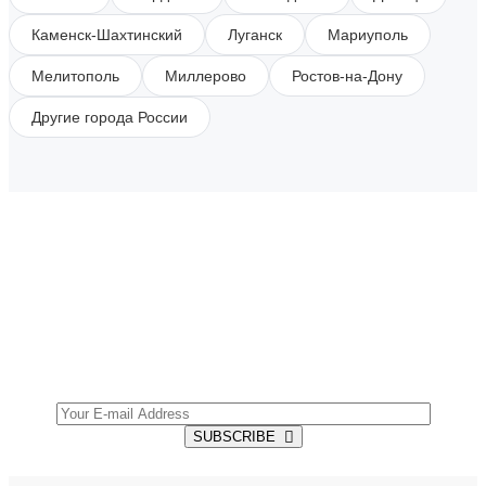
Каменск-Шахтинский
Луганск
Мариуполь
Мелитополь
Миллерово
Ростов-на-Дону
Другие города России
SUBSCRIBE TO OUR NEWSLETTER
Get all the latest information on Events, Sales and
Offers.
SUBSCRIBE