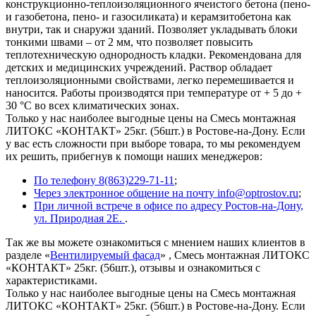
конструкционно-теплоизоляционного ячеистого бетона (пено-
и газобетона, пено- и газосиликата) и керамзитобетона как
внутри, так и снаружи зданий. Позволяет укладывать блоки
тонкими швами – от 2 мм, что позволяет повысить
теплотехническую однородность кладки. Рекомендована для
детских и медицинских учреждений. Раствор обладает
теплоизоляционными свойствами, легко перемешивается и
наносится. Работы производятся при температуре от + 5 до +
30 °С во всех климатических зонах.
Только у нас наиболее выгодные цены на Смесь монтажная
ЛИТОКС «КОНТАКТ» 25кг. (56шт.) в Ростове-на-Дону. Если
у вас есть сложности при выборе товара, то мы рекомендуем
их решить, прибегнув к помощи наших менеджеров:
По телефону 8(863)229-71-11
;
Через электронное общение на почту info@optrostov.ru
;
При личной встрече в офисе по адресу Ростов-на-Дону,
ул. Природная 2Е.
.
Так же вы можете ознакомиться с мнением наших клиентов в
разделе «
Вентилируемый фасад
» , Смесь монтажная ЛИТОКС
«КОНТАКТ» 25кг. (56шт.), отзывы и ознакомиться с
характеристиками.
Только у нас наиболее выгодные цены на Смесь монтажная
ЛИТОКС «КОНТАКТ» 25кг. (56шт.) в Ростове-на-Дону. Если