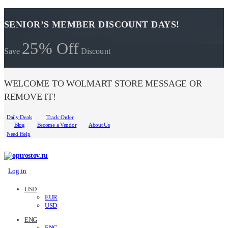
SENIOR’S MEMBER DISCOUNT DAYS!
25% Off
Save
Discount
WELCOME TO WOLMART STORE MESSAGE OR
REMOVE IT!
Daily Deals
Track Order
Blog
Become a Vendor
About Us
Need Help
Log in
USD
EUR
USD
ENG
ENG