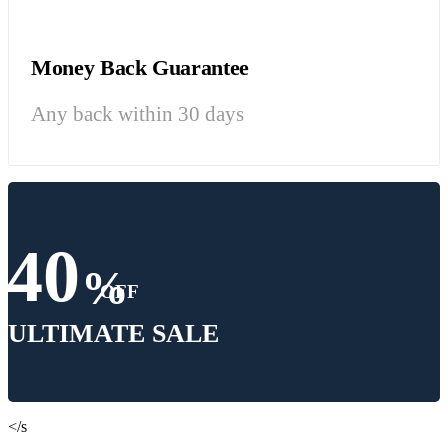
Money Back Guarantee
Any back within 30 days
40
%
OFF
ULTIMATE SALE
</s