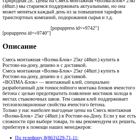
Природная 2Е. Цены на Смесь монтажная «Волма-Блок» 25кг
(48шт.) мы стараемся поддерживать актуальными, но она
может меняться каждый день из за повышения тарифов
транспортных компаний, подорожания сырья и т.д.
[popuppress id=»9742″]
[popuppress id=»9740″]
Описание
Смесь монтажная «Волма-Блок» 25кг (48шт.) купить в
Ростове-на-дону, дешево и с доставкой.
Смесь монтажная «Волма-Блок» 25кг (48шт.) купить в
Ростове-на-дону, дешево и с доставкой.
«ВОЛМА-Блок» — монтажный клей, специально
разработанный для тонкослойного монтажа блоков ячеистого
бетона с целью предотвратить появление мостиков холода в
местах стыковочных швов. Тем самым клей поддерживает
теплоизоляционные свойства ячеистого бетона.
Только у нас наиболее выгодные цены на Смесь монтажная
«Волма-Блок» 25кг (48шт.) в Ростове-на-Дону. Если у вас есть
сложности при выборе товара, то мы рекомендуем их решить,
прибегнув к помощи наших менеджеров:
По телефону 8(863)229-71-11
;