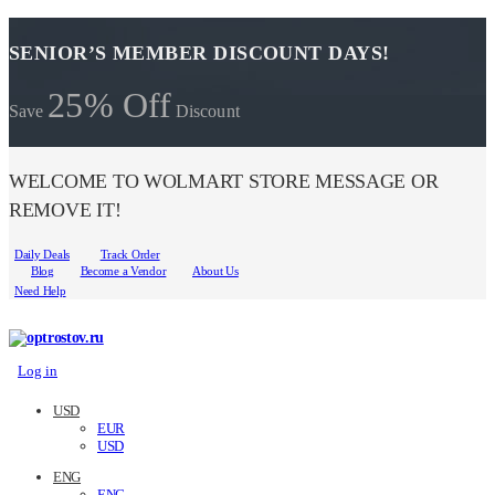
SENIOR’S MEMBER DISCOUNT DAYS!
25% Off
Save
Discount
WELCOME TO WOLMART STORE MESSAGE OR
REMOVE IT!
Daily Deals
Track Order
Blog
Become a Vendor
About Us
Need Help
Log in
USD
EUR
USD
ENG
ENG