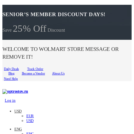
SENIOR’S MEMBER DISCOUNT DAYS!
25% Off
Save
Discount
WELCOME TO WOLMART STORE MESSAGE OR
REMOVE IT!
Daily Deals
Track Order
Blog
Become a Vendor
About Us
Need Help
Log in
USD
EUR
USD
ENG
ENG