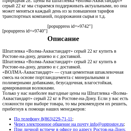
Природная 2Е. Цены на Шпатлевка «Волма-Аквастандарт»
серый 22 кг мы стараемся поддерживать актуальными, но она
может меняться каждый день из за повышения тарифов
транспортных компаний, подорожания сырья и т.д.
[popuppress id=»9742″]
[popuppress id=»9740″]
Описание
Шпатлевка «Волма-Аквастандарт» серый 22 кг купить в
Ростове-на-дону, дешево и с доставкой.
Шпатлевка «Волма-Аквастандарт» серый 22 кг купить в
Ростове-на-дону, дешево и с доставкой.
«ВОЛМА-Аквастандарт» — сухая цементная шпаклевочная
смесь на основе портландцемента с минеральными и
полимерными добавками, безусадочная, влагостойкая,
армированная волокнами.
Только у нас наиболее выгодные цены на Шпатлевка «Волма-
Аквастандарт» серый 22 кг в Ростове-на-Дону. Если у вас есть
сложности при выборе товара, то мы рекомендуем их решить,
прибегнув к помощи наших менеджеров:
По телефону 8(863)229-71-11
;
Через электронное общение на почту info@optrostov.ru
;
При личной встрече в офисе по адресу Ростов-на-Дону,