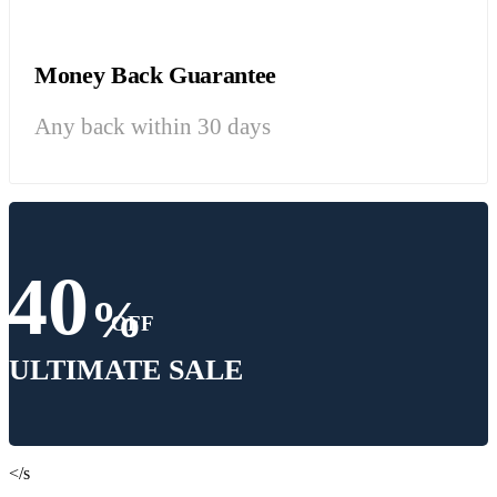
Money Back Guarantee
Any back within 30 days
40
%
OFF
ULTIMATE SALE
</s