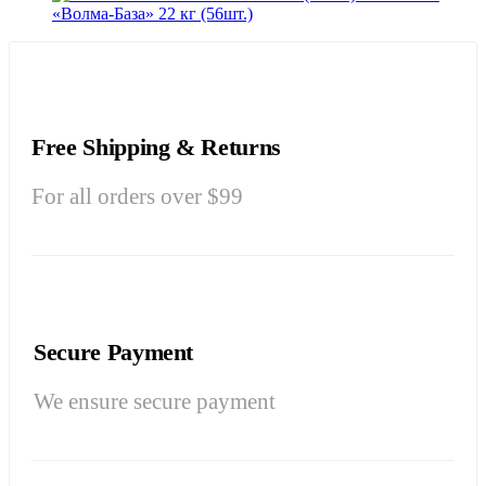
«Волма-База» 22 кг (56шт.)
Free Shipping & Returns
For all orders over $99
Secure Payment
We ensure secure payment