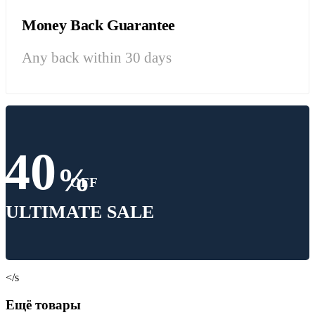
Money Back Guarantee
Any back within 30 days
40
%
OFF
ULTIMATE SALE
</s
Ещё товары