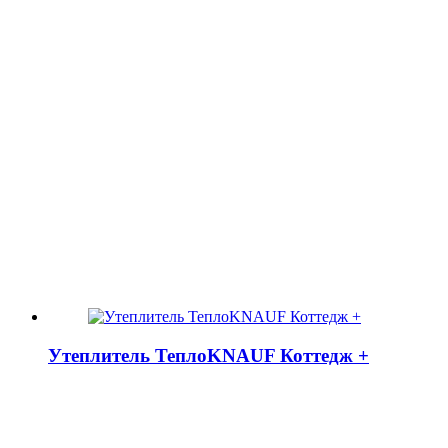
Утеплитель ТеплоKNAUF Коттедж +