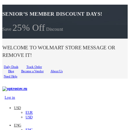
SENIOR’S MEMBER DISCOUNT DAYS!
25% Off
Save
Discount
WELCOME TO WOLMART STORE MESSAGE OR
REMOVE IT!
Daily Deals
Track Order
Blog
Become a Vendor
About Us
Need Help
Log in
USD
EUR
USD
ENG
ENG