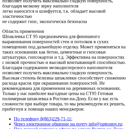
позволяет получить максимально гладкую поверхность,
благодаря мелкому зерну наполнителя
легко наносится и шлифуется, т.к. обладает высокой
эластичностью
не содержит гипс, экологически безопасна
Область применения
Шпаклевка CT 95 предназначена для финишного
выравнивания поверхностей стен и потолков в сухих
помещениях под дальнейшую отделку. Может применяться на
таких основаниях как бетон, цементные и гипсовые
штукатурки, гипсокартон и т.д. Эффективна на поверхностях
с низкой прочностью и высокой впитывающей способностью.
Благодаря содержанию мелкодисперсного наполнителя
позволяет получить максимально гладкую поверхность.
Высокая степень белизны шпаклевки способствует снижению
расхода красок при окрашивании поверхностей. Не
рекомендована для применения на деревянных основаниях.
Только у нас наиболее выгодные цены на СТ95 Готовая
полимерная шпаклевка в Ростове-на-Дону. Если у вас есть
сложности при выборе товара, то мы рекомендуем их решить,
прибегнув к помощи наших менеджеров:
По телефону 8(863)229-71-11
;
Через электронное общение на почту info@optrostov.ru
;