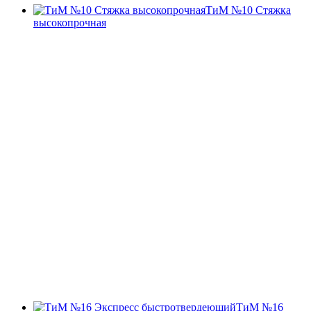
ТиМ №10 Стяжка
высокопрочная
ТиМ №16