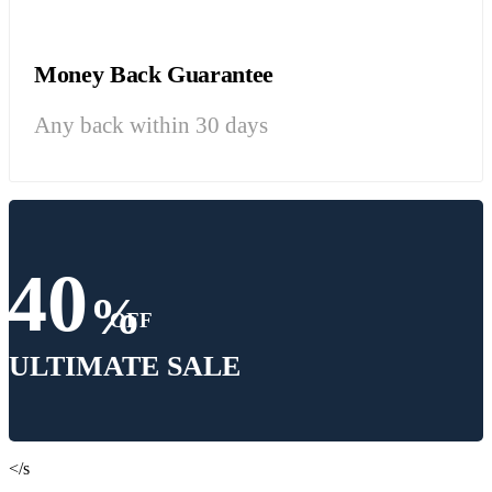
Money Back Guarantee
Any back within 30 days
40
%
OFF
ULTIMATE SALE
</s