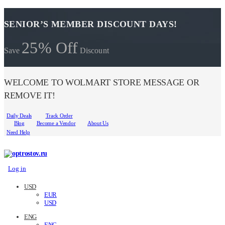
SENIOR’S MEMBER DISCOUNT DAYS!
25% Off
Save
Discount
WELCOME TO WOLMART STORE MESSAGE OR
REMOVE IT!
Daily Deals
Track Order
Blog
Become a Vendor
About Us
Need Help
Log in
USD
EUR
USD
ENG
ENG