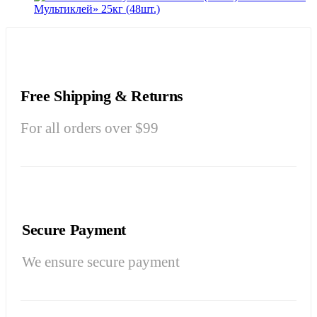
Мультиклей» 25кг (48шт.)
Free Shipping & Returns
For all orders over $99
Secure Payment
We ensure secure payment