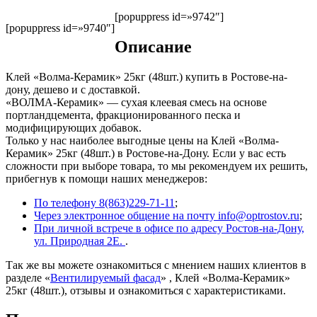
[popuppress id=»9742″]
[popuppress id=»9740″]
Описание
Клей «Волма-Керамик» 25кг (48шт.) купить в Ростове-на-
дону, дешево и с доставкой.
«ВОЛМА-Керамик» — сухая клеевая смесь на основе
портландцемента, фракционированного песка и
модифицирующих добавок.
Только у нас наиболее выгодные цены на Клей «Волма-
Керамик» 25кг (48шт.) в Ростове-на-Дону. Если у вас есть
сложности при выборе товара, то мы рекомендуем их решить,
прибегнув к помощи наших менеджеров:
По телефону 8(863)229-71-11
;
Через электронное общение на почту info@optrostov.ru
;
При личной встрече в офисе по адресу Ростов-на-Дону,
ул. Природная 2Е.
.
Так же вы можете ознакомиться с мнением наших клиентов в
разделе «
Вентилируемый фасад
» , Клей «Волма-Керамик»
25кг (48шт.), отзывы и ознакомиться с характеристиками.