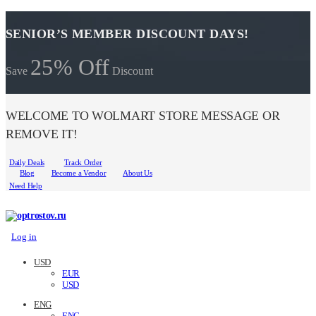
SENIOR’S MEMBER DISCOUNT DAYS!
25% Off
Save
Discount
WELCOME TO WOLMART STORE MESSAGE OR
REMOVE IT!
Daily Deals
Track Order
Blog
Become a Vendor
About Us
Need Help
Log in
USD
EUR
USD
ENG
ENG