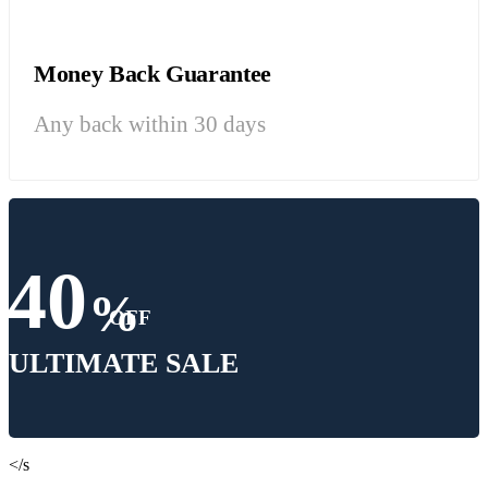
Money Back Guarantee
Any back within 30 days
40
%
OFF
ULTIMATE SALE
</s