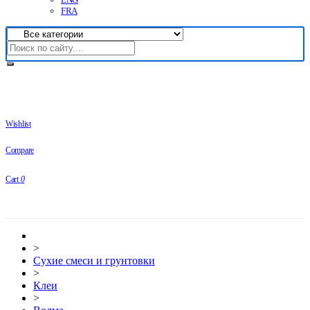
FRA
Wishlist
Compare
Cart
0
>
Сухие смеси и грунтовки
>
Клеи
>