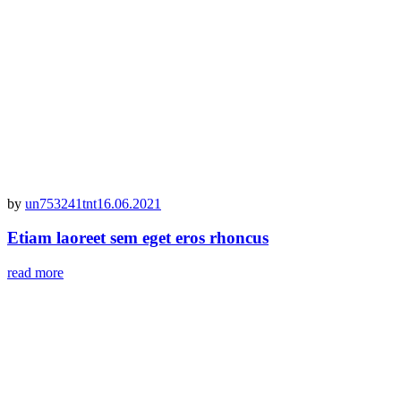
by
un753241tnt
16.06.2021
Etiam laoreet sem eget eros rhoncus
read more