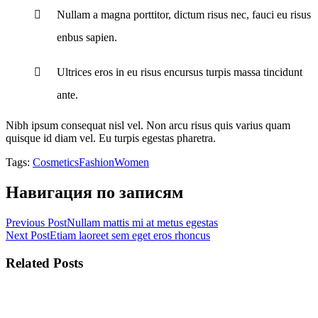
Nullam a magna porttitor, dictum risus nec, fauci eu risus
enbus sapien.
Ultrices eros in eu risus encursus turpis massa tincidunt
ante.
Nibh ipsum consequat nisl vel. Non arcu risus quis varius quam
quisque id diam vel. Eu turpis egestas pharetra.
Tags:
Cosmetics
Fashion
Women
Навигация по записям
Previous Post
Nullam mattis mi at metus egestas
Next Post
Etiam laoreet sem eget eros rhoncus
Related Posts