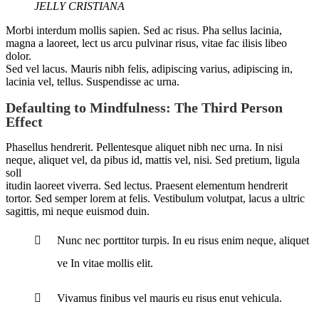
JELLY CRISTIANA
Morbi interdum mollis sapien. Sed ac risus. Pha sellus lacinia,
magna a laoreet, lect us arcu pulvinar risus, vitae fac ilisis libeo
dolor.
Sed vel lacus. Mauris nibh felis, adipiscing varius, adipiscing in,
lacinia vel, tellus. Suspendisse ac urna.
Defaulting to Mindfulness: The Third Person
Effect
Phasellus hendrerit. Pellentesque aliquet nibh nec urna. In nisi
neque, aliquet vel, da pibus id, mattis vel, nisi. Sed pretium, ligula
soll
itudin laoreet viverra. Sed lectus. Praesent elementum hendrerit
tortor. Sed semper lorem at felis. Vestibulum volutpat, lacus a ultric
sagittis, mi neque euismod duin.
Nunc nec porttitor turpis. In eu risus enim neque, aliquet
ve In vitae mollis elit.
Vivamus finibus vel mauris eu risus enut vehicula.