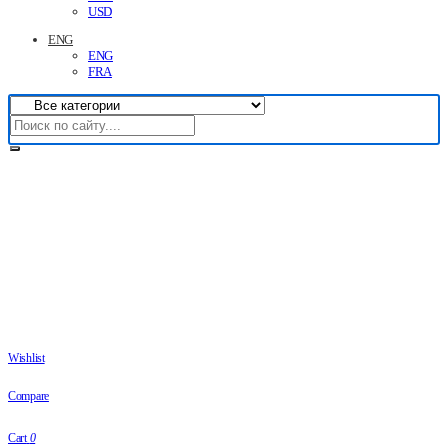
USD
ENG
ENG
FRA
Wishlist
Compare
Cart
0