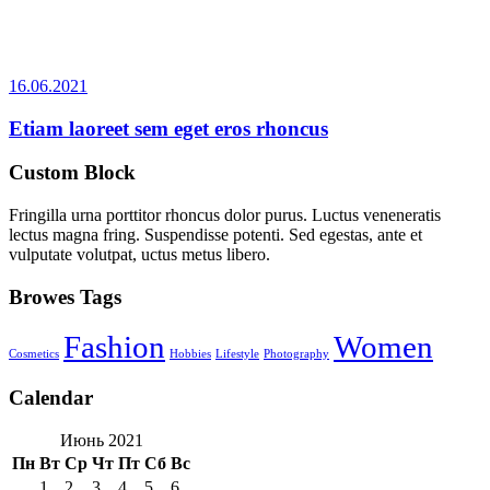
16.06.2021
Etiam laoreet sem eget eros rhoncus
Custom Block
Fringilla urna porttitor rhoncus dolor purus. Luctus veneneratis
lectus magna fring. Suspendisse potenti. Sed egestas, ante et
vulputate volutpat, uctus metus libero.
Browes Tags
Fashion
Women
Cosmetics
Hobbies
Lifestyle
Photography
Calendar
Июнь 2021
Пн
Вт
Ср
Чт
Пт
Сб
Вс
1
2
3
4
5
6