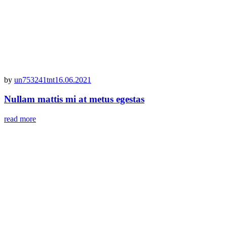
by
un753241tnt
16.06.2021
Nullam mattis mi at metus egestas
read more