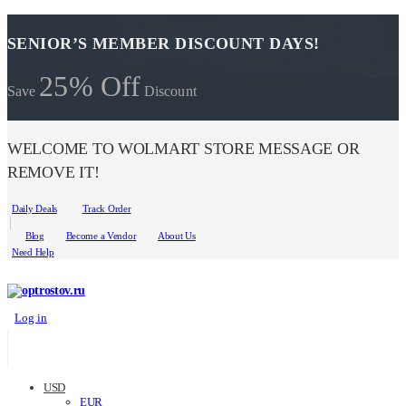
SENIOR’S MEMBER DISCOUNT DAYS!
25% Off
Save
Discount
WELCOME TO WOLMART STORE MESSAGE OR
REMOVE IT!
Daily Deals
Track Order
Blog
Become a Vendor
About Us
Need Help
Log in
USD
EUR