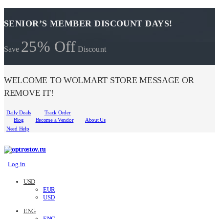
SENIOR’S MEMBER DISCOUNT DAYS!
25% Off
Save
Discount
WELCOME TO WOLMART STORE MESSAGE OR
REMOVE IT!
Daily Deals
Track Order
Blog
Become a Vendor
About Us
Need Help
Log in
USD
EUR
USD
ENG
ENG