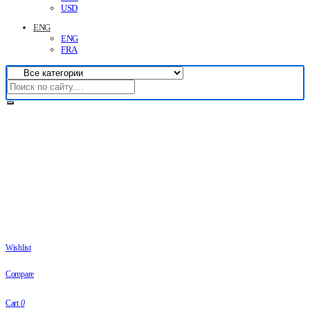
USD
ENG
ENG
FRA
Wishlist
Compare
Cart
0