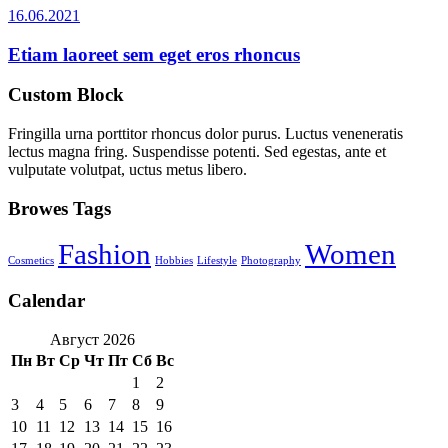
16.06.2021
Etiam laoreet sem eget eros rhoncus
Custom Block
Fringilla urna porttitor rhoncus dolor purus. Luctus veneneratis
lectus magna fring. Suspendisse potenti. Sed egestas, ante et
vulputate volutpat, uctus metus libero.
Browes Tags
Fashion
Women
Cosmetics
Hobbies
Lifestyle
Photography
Calendar
Август 2026
Пн
Вт
Ср
Чт
Пт
Сб
Вс
1
2
3
4
5
6
7
8
9
10
11
12
13
14
15
16