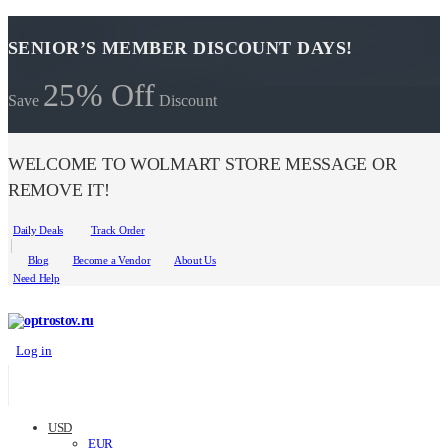
SENIOR’S MEMBER DISCOUNT DAYS!
25% Off
Save
Discount
WELCOME TO WOLMART STORE MESSAGE OR
REMOVE IT!
Daily Deals
Track Order
Blog
Become a Vendor
About Us
Need Help
Log in
USD
EUR