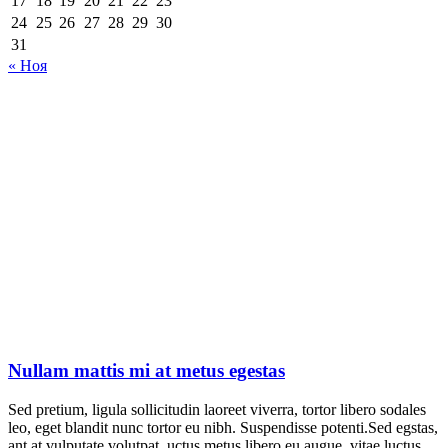
17
18
19
20
21
22
23
24
25
26
27
28
29
30
31
« Ноя
Nullam mattis mi at metus egestas
Sed pretium, ligula sollicitudin laoreet viverra, tortor libero sodales
leo, eget blandit nunc tortor eu nibh. Suspendisse potenti.Sed egstas,
ant at vulputate volutpat, uctus metus libero eu augue, vitae luctus