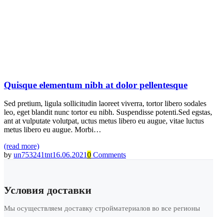
Quisque elementum nibh at dolor pellentesque
Sed pretium, ligula sollicitudin laoreet viverra, tortor libero sodales
leo, eget blandit nunc tortor eu nibh. Suspendisse potenti.Sed egstas,
ant at vulputate volutpat, uctus metus libero eu augue, vitae luctus
metus libero eu augue. Morbi…
(read more)
by
un753241tnt
16.06.2021
0
Comments
Условия доставки
Мы осуществляем доставку стройматериалов во все регионы