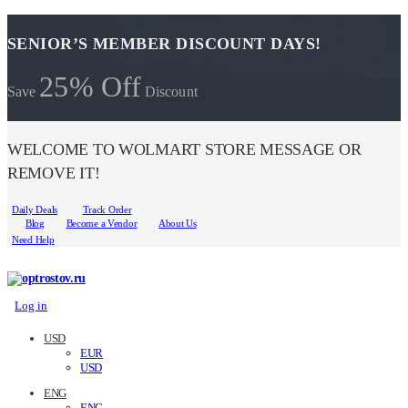
SENIOR’S MEMBER DISCOUNT DAYS!
25% Off
Save
Discount
WELCOME TO WOLMART STORE MESSAGE OR
REMOVE IT!
Daily Deals
Track Order
Blog
Become a Vendor
About Us
Need Help
Log in
USD
EUR
USD
ENG
ENG