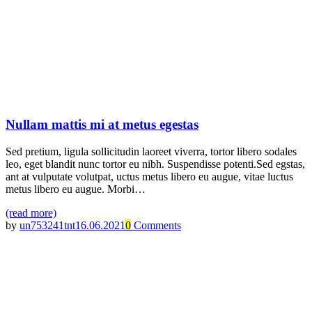
Nullam mattis mi at metus egestas
Sed pretium, ligula sollicitudin laoreet viverra, tortor libero sodales
leo, eget blandit nunc tortor eu nibh. Suspendisse potenti.Sed egstas,
ant at vulputate volutpat, uctus metus libero eu augue, vitae luctus
metus libero eu augue. Morbi…
(read more)
by
un753241tnt
16.06.2021
0
Comments