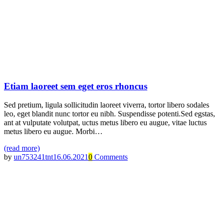
Etiam laoreet sem eget eros rhoncus
Sed pretium, ligula sollicitudin laoreet viverra, tortor libero sodales
leo, eget blandit nunc tortor eu nibh. Suspendisse potenti.Sed egstas,
ant at vulputate volutpat, uctus metus libero eu augue, vitae luctus
metus libero eu augue. Morbi…
(read more)
by
un753241tnt
16.06.2021
0
Comments