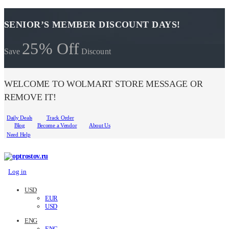
SENIOR’S MEMBER DISCOUNT DAYS!
25% Off
Save
Discount
WELCOME TO WOLMART STORE MESSAGE OR
REMOVE IT!
Daily Deals
Track Order
Blog
Become a Vendor
About Us
Need Help
Log in
USD
EUR
USD
ENG
ENG