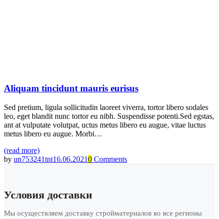
Aliquam tincidunt mauris eurisus
Sed pretium, ligula sollicitudin laoreet viverra, tortor libero sodales
leo, eget blandit nunc tortor eu nibh. Suspendisse potenti.Sed egstas,
ant at vulputate volutpat, uctus metus libero eu augue, vitae luctus
metus libero eu augue. Morbi…
(read more)
by
un753241tnt
16.06.2021
0
Comments
Условия доставки
Мы осуществляем доставку стройматериалов во все регионы