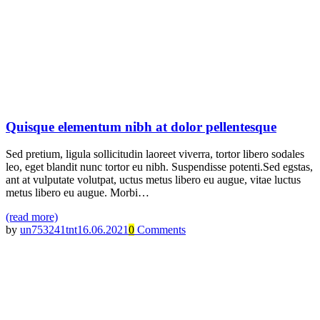
Quisque elementum nibh at dolor pellentesque
Sed pretium, ligula sollicitudin laoreet viverra, tortor libero sodales
leo, eget blandit nunc tortor eu nibh. Suspendisse potenti.Sed egstas,
ant at vulputate volutpat, uctus metus libero eu augue, vitae luctus
metus libero eu augue. Morbi…
(read more)
by
un753241tnt
16.06.2021
0
Comments